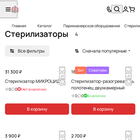
Главная
Каталог
Парикмахерское оборудование
Стерили
Стерилизаторы
4
Все фильтры
Сначала популярные
Хит
Советуем
31 300 ₽
16 310 ₽
Стерилизатор МИКРОЦИД
Стерилизатор-разогреватель
полотенец двухкамерный
0
0
Нет в наличии
0
0
В наличии
В корзину
В корзину
3 900 ₽
2 700 ₽